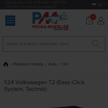
Zákaznická linka 9-18 hod.:
+420
774
CS
590 258
|
Potřebujete pomoci?
0
Plastikové modely
Auta
1:24
1:24 Volkswagen T2 (Easy-Click
System, Technik)