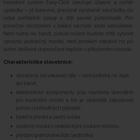
Inovativní systém Easy-Click zaručuje úžasné a rychlé
výsledky – již barevné, precizně vyrobené součástky do
sebe perfektně pasují a drží pevně pohromadě. Pro
konečné dozdobení v balení nechybí sada samolepek.
Není nutné nic barvit, pokud ovšem budete chtít vytvořit
opravdu jedinečný model, není problém nabarvit ho po
svém. Veškerá doporučení najdete v přiloženém návodu.
Charakteristika stavebnice:
obsaženy zacvakávací díly – není potřeba nic lepit
ani barvit;
elektronické komponenty jsou navrženy speciálně
pro konkrétní model a lze je okamžitě zabudovat
pomocí pohodlných přípojek;
funkční přední a zadní světla;
zvukový modul s realistickými zvukem motoru;
předprogramovaná řídicí jednotka;