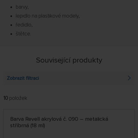
barvy,
lepidlo na plastikové modely,
ředidlo,
štětce.
Související produkty
Zobrazit filtraci
10
položek
FILTROVAT:
ŘADIT:
ABECEDNĚ
jen skladem
Barva Revell akrylová č. 090 – metalická
64 NA STRÁNCE
stříbrná (18 ml)