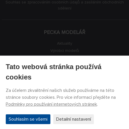
Souhlas se zpracováním osobních údajů a zasíláním obchodních
sdělení
PECKA MODELÁŘ
Aktuality
Výrobci modelů
Volná místa
Kontakty
Tato webová stránka používá
Registrace
cookies
Ochrana soukromí
Nastavení cookies
Za účelem zkvalitnění našich služeb používáme na této
Facebook
stránce soubory cookies. Pro více informací přejděte na
Podmínky pro používání internetových stránek
.
©
PECKA MODELÁŘ s.r.o.
2011 - 2026. Všechna práva
Souhlasím se všemi
Detailní nastavení
vyhrazena