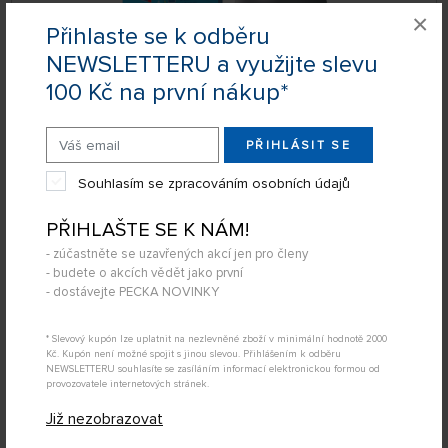
×
Přihlaste se k odběru
NEWSLETTERU a využijte slevu
100 Kč na první nákup*
PŘIHLÁSIT SE
SKLADEM NAD 5 KS
36378
Souhlasím se zpracováním osobních údajů
82 Kč
KOUPIT
Pondělí 10.08. může být u Vás
PŘIHLAŠTE SE K NÁM!
- zúčastněte se uzavřených akcí jen pro členy
- budete o akcích vědět jako první
- dostávejte PECKA NOVINKY
Barva Revell akrylová č. 730 – transparentní
oranžová (18 ml)
* Slevový kupón lze uplatnit na nezlevněné zboží v minimální hodnotě 2000
Kč. Kupón není možné spojit s jinou slevou. Přihlášením k odběru
NEWSLETTERU souhlasíte se zasíláním informací elektronickou formou od
provozovatele internetových stránek.
Již nezobrazovat