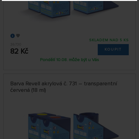
SKLADEM NAD 5 KS
36730
82 Kč
KOUPIT
Pondělí 10.08. může být u Vás
Barva Revell akrylová č. 731 – transparentní
červená (18 ml)