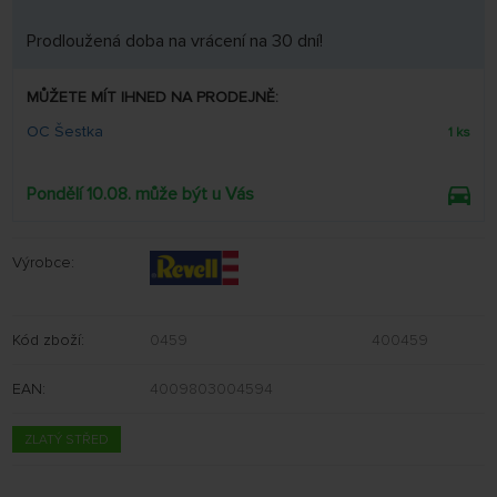
Prodloužená doba na vrácení na 30 dní!
MŮŽETE MÍT IHNED NA PRODEJNĚ:
OC Šestka
1 ks
Pondělí 10.08. může být u Vás
Výrobce:
Kód zboží:
0459
400459
EAN:
4009803004594
ZLATÝ STŘED