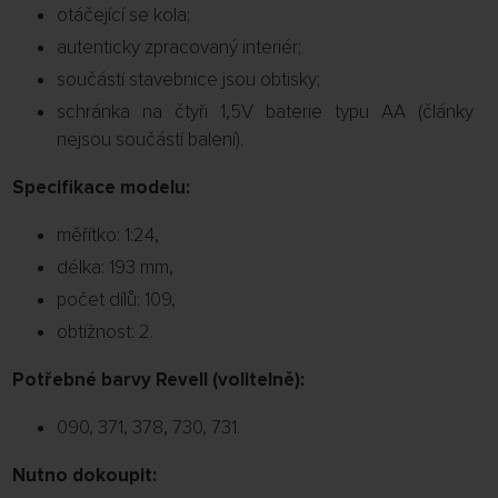
otáčející se kola;
autenticky zpracovaný interiér;
součástí stavebnice jsou obtisky;
schránka na čtyři 1,5V baterie typu AA (články
nejsou součástí balení).
Specifikace modelu:
měřítko: 1:24,
délka: 193 mm,
počet dílů: 109,
obtížnost: 2.
Potřebné barvy Revell (volitelně):
090, 371, 378, 730, 731.
Nutno dokoupit: