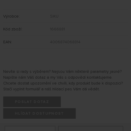
Výrobce:
SIKU
Kód zboží:
1666881
EAN:
4006874068814
Nevíte si rady s výběrem? Nejsou Vám některé parametry jasné?
Napište nám Váš dotaz a my Vás s odpovědí kontaktujeme.
Chcete dostat upozornění ve chvíli, kdy produkt bude k dispozici?
Stačí vyplnit formulář a náš hlídací pes Vám dá vědět.
POSLAT DOTAZ
HLÍDAT DOSTUPNOST