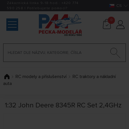
Zákaznická linka 9-18 hod.:
+420
774
CS
590 258
|
Potřebujete pomoci?
0
RC modely a příslušenství
RC traktory a nákladní
auta
1:32 John Deere 8345R RC Set 2,4GHz