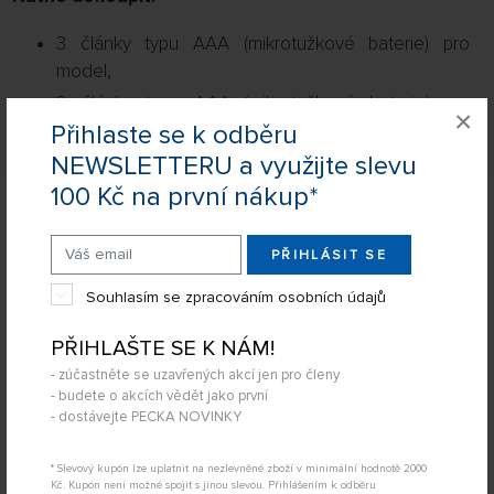
3 články typu AAA (mikrotužkové baterie) pro
model,
2 články typu AAA (mikrotužkové baterie) pro
×
Přihlaste se k odběru
vysílač.
NEWSLETTERU a využijte slevu
100 Kč na první nákup*
Související produkty
PŘIHLÁSIT SE
Zobrazit filtraci
Souhlasím se zpracováním osobních údajů
PŘIHLAŠTE SE K NÁM!
2
položky
FILTROVAT:
ŘADIT:
- zúčastněte se uzavřených akcí jen pro členy
- budete o akcích vědět jako první
ABECEDNĚ
jen skladem
- dostávejte PECKA NOVINKY
1:32 SIKU CONTROL Návěs Joskin pro traktory
64 NA STRÁNCE
SIKU
* Slevový kupón lze uplatnit na nezlevněné zboží v minimální hodnotě 2000
Kč. Kupón není možné spojit s jinou slevou. Přihlášením k odběru