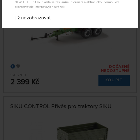
NEWSLETTERU souhlasíte se zasíláním informací elektronickou formou od
provozovatele internetových stránek.
Již nezobrazovat
DOČASNĚ
NEDOSTUPNÉ
1666780
2 399 Kč
KOUPIT
SIKU CONTROL Přívěs pro traktory SIKU