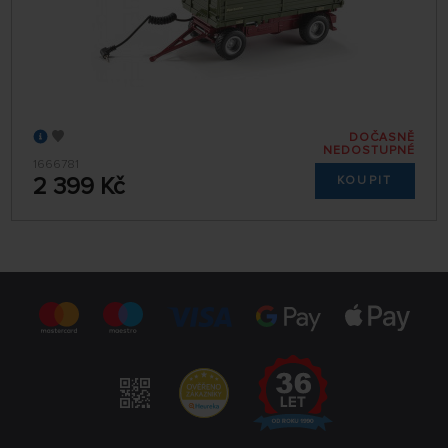
DOČASNĚ
NEDOSTUPNÉ
1666781
2 399 Kč
KOUPIT