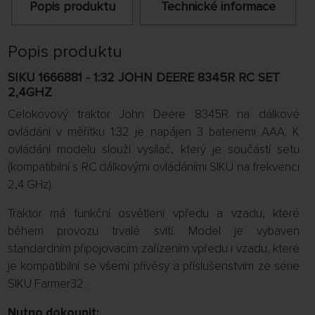
Popis produktu
Technické informace
Popis produktu
SIKU 1666881 - 1:32 JOHN DEERE 8345R RC SET
2,4GHZ
Celokovový traktor John Deere 8345R na dálkové
ovládání v měřítku 1:32 je napájen 3 bateriemi AAA. K
ovládání modelu slouží vysílač, který je součástí setu
(kompatibilní s RC dálkovými ovládáními SIKU na frekvenci
2,4 GHz).
Traktor má funkční osvětlení vpředu a vzadu, které
během provozu trvalé svítí. Model je vybaven
standardním připojovacím zařízením vpředu i vzadu, které
je kompatibilní se všemi přívěsy a příslušenstvím ze série
SIKU Farmer32.
Nutno dokoupit: