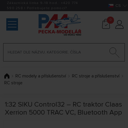
Zákaznická linka 9-18 hod.:
+420
774
CS
590 258
|
Potřebujete pomoci?
0
RC modely a příslušenství
RC stroje a příslušenství
RC stroje
1:32 SIKU Control32 – RC traktor Claas
Xerrion 5000 TRAC VC, Bluetooth App