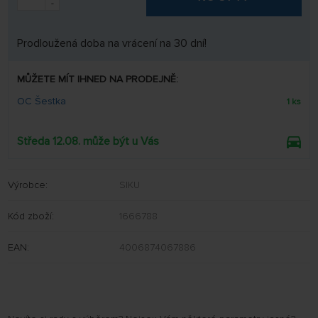
-
Prodloužená doba na vrácení na 30 dní!
MŮŽETE MÍT IHNED NA PRODEJNĚ:
OC Šestka
1 ks
Středa 12.08. může být u Vás
Výrobce:
SIKU
Kód zboží:
1666788
EAN:
4006874067886