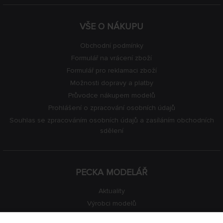
VŠE O NÁKUPU
Obchodní podmínky
Formulář na vrácení zboží
Formulář pro reklamaci zboží
Možnosti dopravy a platby
Průvodce nákupem modelů
Prohlášení o zpracování osobních údajů
Souhlas se zpracováním osobních údajů a zasíláním obchodních
sdělení
PECKA MODELÁŘ
Aktuality
Výrobci modelů
Volná místa