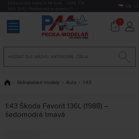
Zákaznická linka 9-18 hod.:
+420
774
CS
590 258
|
Potřebujete pomoci?
0
Sběratelské modely
Auta
1:43
1:43 Škoda Favorit 136L (1988) –
šedomodrá tmavá