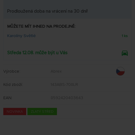
Prodloužená doba na vrácení na 30 dní!
MŮŽETE MÍT IHNED NA PRODEJNĚ:
Karolíny Světlé
1 ks
Středa 12.08. může být u Vás
Výrobce:
Abrex
Kód zboží:
143ABS-708LR
EAN:
8592420403643
NOVINKA
ZLATÝ STŘED