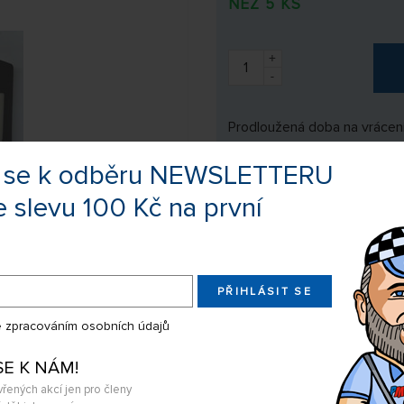
NEŽ 5 KS
+
-
Prodloužená doba na vrácení
te se k odběru NEWSLETTERU
Výrobce:
Muldental
e slevu 100 Kč na první
Kód zboží:
13418225
EAN:
402600718
PŘIHLÁSIT SE
Sdílejte produkt na:
 zpracováním osobních údajů
SE K NÁM!
Nevíte si rady s výběrem? Nejso
vřených akcí jen pro členy
my Vás s odpovědí kontaktujeme