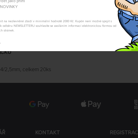
dět jako první
A NOVINKY
POSLAT DOTAZ
tnit na nezlevněné zboží v minimální hodnotě 2000 Kč. Kupón není možné spojit s
m k odběru NEWSLETTERU souhlasíte se zasíláním informací elektronickou formou od
ch stránek.
t
ÁČKŮ
3/2,4/2,5mm, celkem 20ks
ÁŘ
KONTAKT
REGISTRA