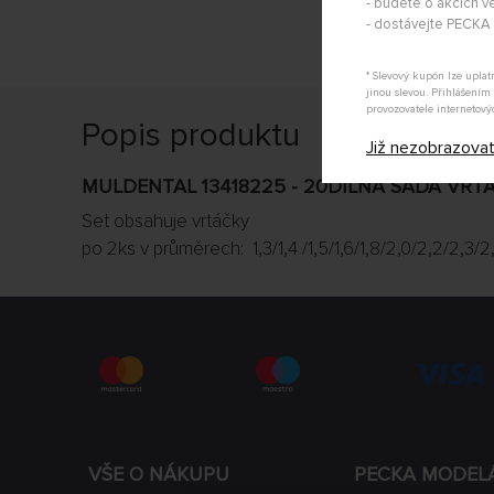
- budete o akcích vě
- dostávejte PECK
* Slevový kupón lze upla
jinou slevou. Přihlášení
provozovatele internetový
Popis produktu
Již nezobrazova
MULDENTAL 13418225 - 20DÍLNÁ SADA VRT
Set obsahuje vrtáčky
po 2ks v průměrech: 1,3/1,4 /1,5/1,6/1,8/2,0/2,2/2,
VŠE O NÁKUPU
PECKA MODEL