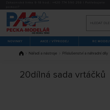
Zákaznická linka 9-18 hod.:
+420
774 590 258
|
Potřebujete
pomoci?
NOVINKY
AKCE / VÝPRODEJ
RC MODELY
Nářadí a nástroje
Příslušenství a náhradní díly
20dílná sada vrtáčků