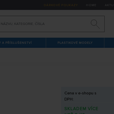
DÁRKOVÉ POUKAZY
HOME
AKTU
 A PŘÍSLUŠENSTVÍ
PLASTIKOVÉ MODELY
Cena v e-shopu s
DPH:
SKLADEM VÍCE