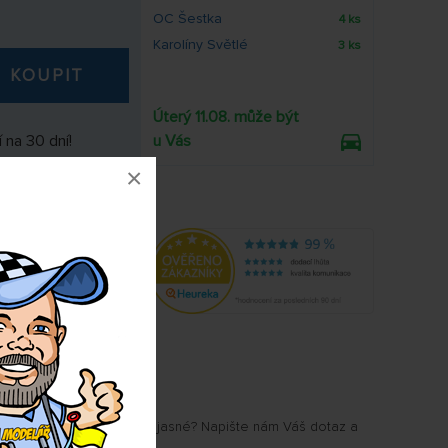
OC Šestka
4 ks
Karolíny Světlé
3 ks
KOUPIT
Úterý 11.08. může být
 na 30 dní!
u Vás
×
2255
u Vám některé parametry jasné? Napište nám Váš dotaz a
.