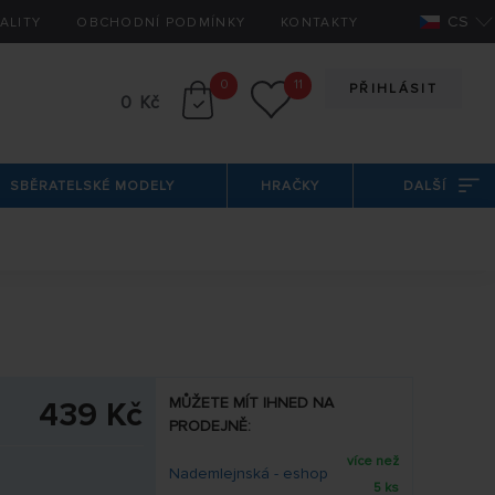
CS
ALITY
OBCHODNÍ PODMÍNKY
KONTAKTY
0
11
PŘIHLÁSIT
0 Kč
SBĚRATELSKÉ MODELY
HRAČKY
DALŠÍ
MŮŽETE MÍT IHNED NA
439 Kč
PRODEJNĚ:
více než
Nademlejnská - eshop
5 ks