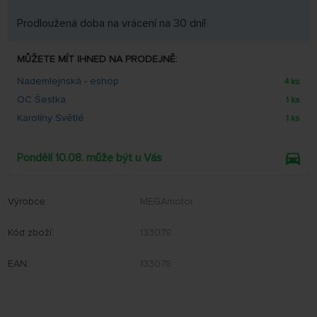
Prodloužená doba na vrácení na 30 dní!
MŮŽETE MÍT IHNED NA PRODEJNĚ:
Nademlejnská - eshop
4 ks
OC Šestka
1 ks
Karolíny Světlé
1 ks
Pondělí 10.08. může být u Vás
Výrobce:
MEGAmotor
Kód zboží:
133078
EAN:
133078