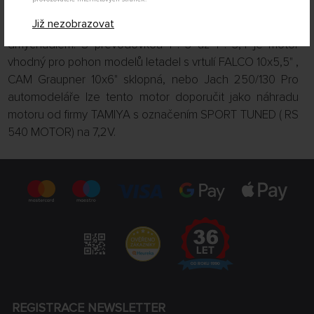
vysokootáčkový, ideální pro pohon modelů aut,
Již nezobrazovat
soutěžních lodí a leteckých modelů poháněných
dmychadlem. S převodovkou 1 : 3 až 1 : 3,4 je motor
vhodný pro pohon modelů letadel s vrtulí FALCO 10x5,5" ,
CAM Graupner 10x6" sklopná, nebo Jach 250/130 Pro
automodeláře lze tento motor doporučit jako náhradu
motoru od firmy TAMIYA s označením SPORT TUNED ( RS
540 MOTOR) na 7,2V.
REGISTRACE NEWSLETTER