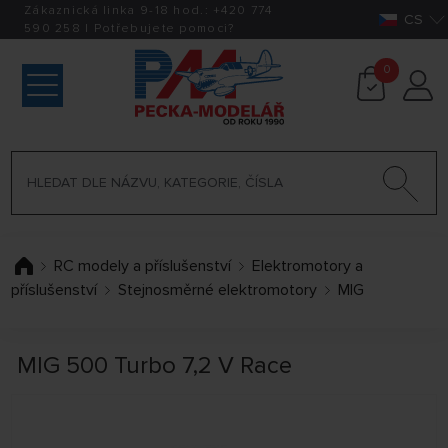
Zákaznická linka 9-18 hod.:
+420
774
CS
590 258
|
Potřebujete pomoci?
0
RC modely a příslušenství
Elektromotory a
příslušenství
Stejnosměrné elektromotory
MIG
MIG 500 Turbo 7,2 V Race