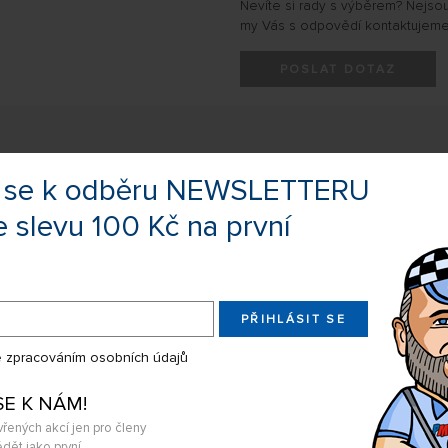
Nevíte si rady s výběrem? Nejso
my Vás s odpovědí kontaktujeme
POSLAT DOTAZ
te se k odběru NEWSLETTERU
 ‘MILITARY W/TOWBAR
e slevu 100 Kč na první
pecial Hobby.
PŘIHLÁSIT SE
 zpracováním osobních údajů
Související produkty
SE K NÁM!
vřených akcí jen pro členy
dět jako první