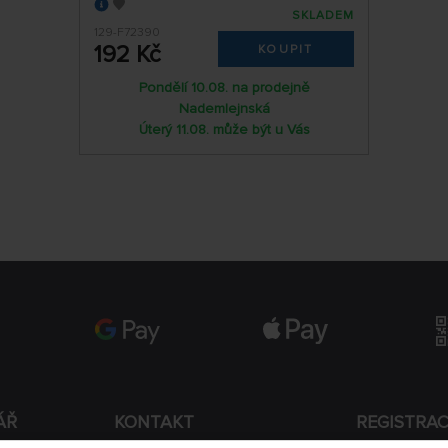
SKLADEM
129-F72390
192 Kč
KOUPIT
Pondělí 10.08. na prodejně
Nademlejnská
Úterý 11.08. může být u Vás
ÁŘ
KONTAKT
REGISTRA