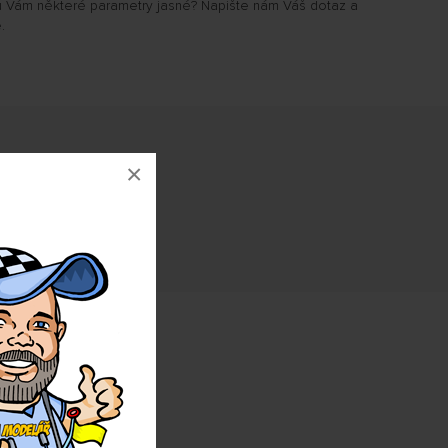
u Vám některé parametry jasné? Napište nám Váš dotaz a
.
×