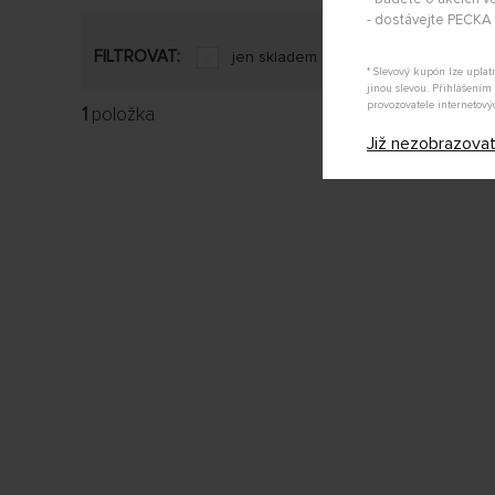
- dostávejte PECK
FILTROVAT:
jen skladem
* Slevový kupón lze upla
jinou slevou. Přihlášení
provozovatele internetový
1
položka
Již nezobrazova