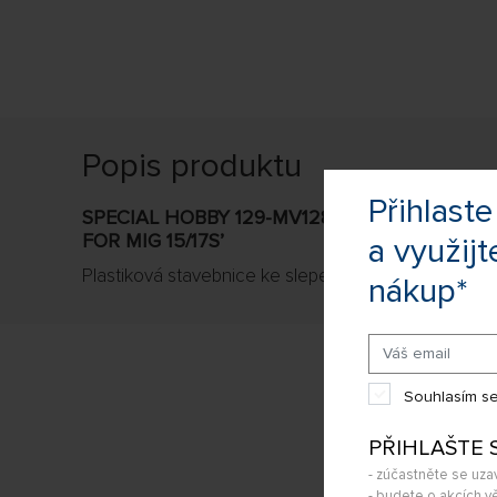
Popis produktu
Přihlas
SPECIAL HOBBY 129-MV128 - 1:72 ZETOR 25
FOR MIG 15/17S’
a využijt
Plastiková stavebnice ke slepení z produkce firmy S
nákup*
Souhlasím se
PŘIHLAŠTE 
- zúčastněte se uza
- budete o akcích vě