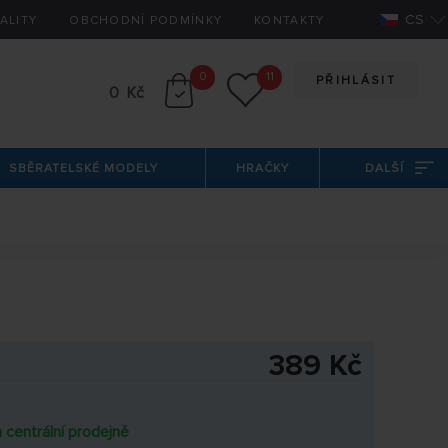
CS
ALITY
OBCHODNÍ PODMÍNKY
KONTAKTY
0
11
PŘIHLÁSIT
0 Kč
SBĚRATELSKÉ MODELY
HRAČKY
DALŠÍ
389 Kč
 centrální prodejně