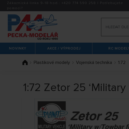
Zákaznická linka 9-18 hod.:
+420
774 590 258
|
Potřebujete
pomoci?
NOVINKY
AKCE / VÝPRODEJ
RC MODELY
Plastikové modely
Vojenská technika
1:72
1:72 Zetor 25 ‘Militar