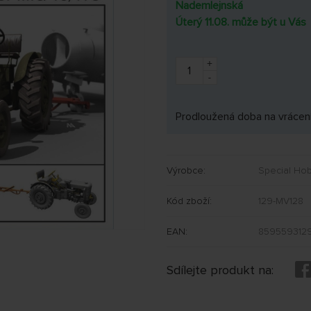
Nademlejnská
Úterý 11.08. může být u Vás
+
-
Prodloužená doba na vrácení
Výrobce:
Special Ho
Kód zboží:
129-MV128
EAN:
859559312
Sdílejte produkt na: