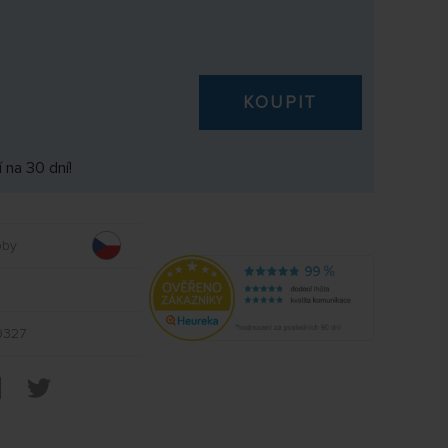
KOUPIT
 na 30 dní!
bby
9327