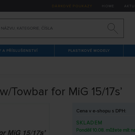
DÁRKOVÉ POUKAZY
HOME
AKTU
 A PŘÍSLUŠENSTVÍ
PLASTIKOVÉ MODELY
y w/Towbar for MiG 15/17s’
Cena v e-shopu s DPH:
SKLADEM
Pondělí 10.08. můžete mít na