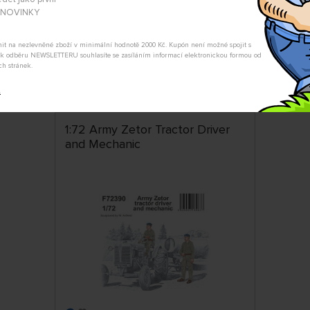
A NOVINKY
ŘADIT:
ABECE
tnit na nezlevněné zboží v minimální hodnotě 2000 Kč. Kupón není možné spojit s
m k odběru NEWSLETTERU souhlasíte se zasíláním informací elektronickou formou od
ch stránek.
t
1:72 Army Zetor Tractor Driver
and Mechanic