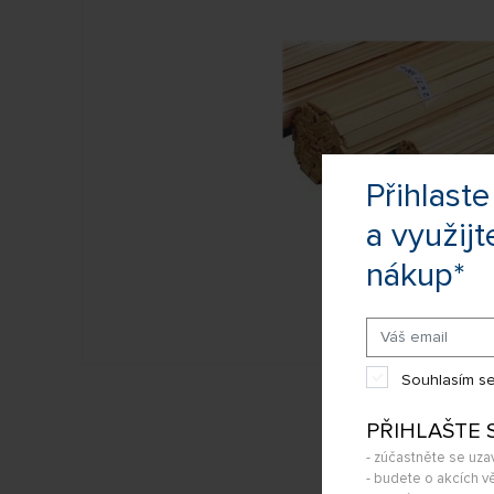
Přihlas
a využijt
nákup*
Souhlasím se
PŘIHLAŠTE 
- zúčastněte se uza
- budete o akcích vě