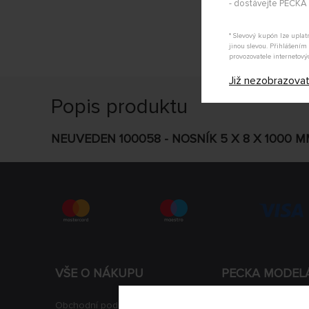
- dostávejte PECK
* Slevový kupón lze upla
jinou slevou. Přihlášení
provozovatele internetový
Již nezobrazova
Popis produktu
NEUVEDEN 100058 - NOSNÍK 5 X 8 X 1000 
VŠE O NÁKUPU
PECKA MODEL
Obchodní podmínky
Aktuality