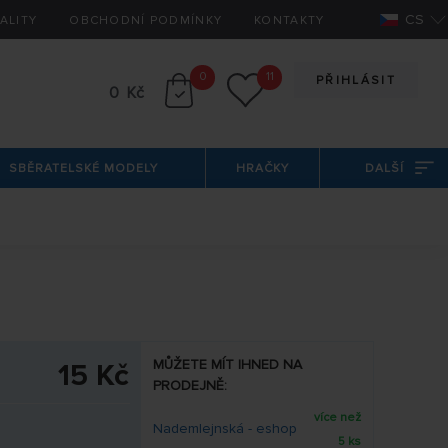
CS
ALITY
OBCHODNÍ PODMÍNKY
KONTAKTY
0
11
PŘIHLÁSIT
0 Kč
SBĚRATELSKÉ MODELY
HRAČKY
DALŠÍ
MŮŽETE MÍT IHNED NA
15 Kč
PRODEJNĚ:
více než
Nademlejnská - eshop
5 ks