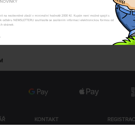
A NOVINKY
Nevíte si rady s výběrem? Nejso
my Vás s odpovědí kontaktujeme
tnit na nezlevněné zboží v minimální hodnotě 2000 Kč. Kupón není možné spojit s
m k odběru NEWSLETTERU souhlasíte se zasíláním informací elektronickou formou od
POSLAT DOTAZ
ch stránek.
t
MM
ÁŘ
KONTAKT
REGISTRA
+420 774 590 258