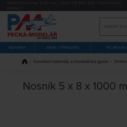
Zákaznická linka 9-18 hod.:
+420
774 590 258
|
Potřebujete
pomoci?
NOVINKY
AKCE / VÝPRODEJ
RC MODELY
Stavební materiály a modelářská guma
Smrko
Nosník 5 x 8 x 1000 