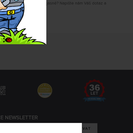
u Vám některé parametry jasné? Napište nám Váš dotaz a
.
CE NEWSLETTER
REGISTROVAT