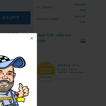
více než
OC Šestka
5 ks
více než
KOUPIT
Karolíny Světlé
5 ks
 na 30 dní!
Úterý 11.08. může být
×
u Vás
den