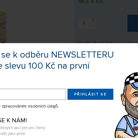
NEŽ 5 KS
+
-
Prodloužená doba na vrácení
te se k odběru NEWSLETTERU
e slevu 100 Kč na první
Výrobce:
Neuve
Kód zboží:
100058
PŘIHLÁSIT SE
EAN:
100058
 zpracováním osobních údajů
SE K NÁM!
Sdílejte produkt na:
vřených akcí jen pro členy
dět jako první