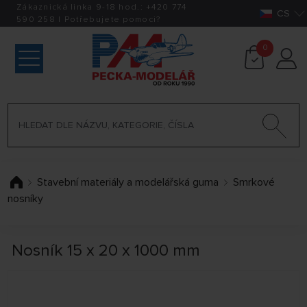
Zákaznická linka 9-18 hod.:
+420
774
CS
590 258
|
Potřebujete pomoci?
0
Stavební materiály a modelářská guma
Smrkové
nosníky
Nosník 15 x 20 x 1000 mm