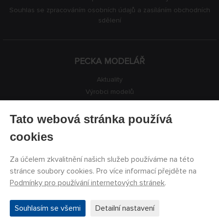
Souhlas se zpracováním osobních údajů a zasíláním obchodních
sdělení
PECKA MODELÁŘ
Aktuality
Výrobci modelů
Volná místa
Kontakty
Tato webová stránka používá
Registrace
cookies
Ochrana soukromí
Nastavení cookies
Za účelem zkvalitnění našich služeb používáme na této
Facebook
stránce soubory cookies. Pro více informací přejděte na
Podmínky pro používání internetových stránek
.
©
PECKA MODELÁŘ s.r.o.
2011 - 2026. Všechna práva
Souhlasím se všemi
Detailní nastavení
vyhrazena