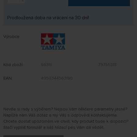
-
Prodloužená doba na vrácení na 30 dní!
Výrobce:
Kód zboží:
56318
79756318
EAN:
4950344563180
Nevíte si rady s výběrem? Nejsou Vám některé parametry jasné?
Napište nám Váš dotaz a my Vás s odpovědí kontaktujeme.
Chcete dostat upozornění ve chvíli, kdy produkt bude k dispozici?
Stačí vyplnit formulář a náš hlídací pes Vám dá vědět.