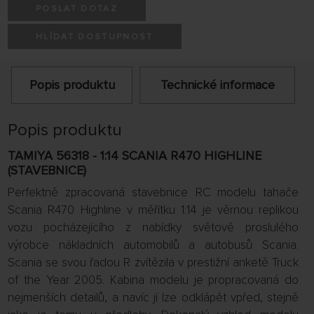
POSLAT DOTAZ
HLÍDAT DOSTUPNOST
Popis produktu
Technické informace
Popis produktu
TAMIYA 56318 - 1:14 SCANIA R470 HIGHLINE
(STAVEBNICE)
Perfektně zpracovaná stavebnice RC modelu tahače
Scania R470 Highline v měřítku 1:14 je věrnou replikou
vozu pocházejícího z nabídky světově proslulého
výrobce nákladních automobilů a autobusů Scania.
Scania se svou řadou R zvítězila v prestižní anketě Truck
of the Year 2005. Kabina modelu je propracovaná do
nejmenších detailů, a navíc jí lze odklápět vpřed, stejně