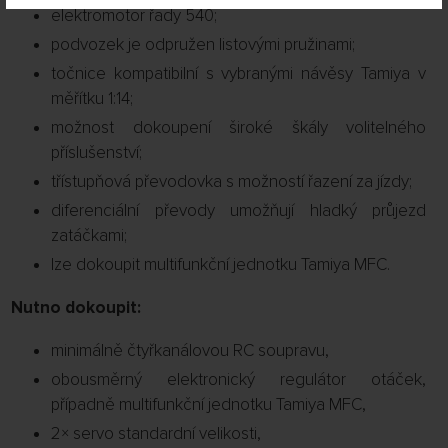
elektromotor řady 540;
podvozek je odpružen listovými pružinami;
točnice kompatibilní s vybranými návěsy Tamiya v
měřítku 1:14;
možnost dokoupení široké škály volitelného
příslušenství;
třístupňová převodovka s možností řazení za jízdy;
diferenciální převody umožňují hladký průjezd
zatáčkami;
lze dokoupit multifunkční jednotku Tamiya MFC.
Nutno dokoupit:
minimálně čtyřkanálovou RC soupravu,
obousměrný elektronický regulátor otáček,
případně multifunkční jednotku Tamiya MFC,
2× servo standardní velikosti,