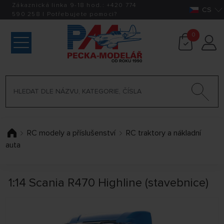
Zákaznická linka 9-18 hod.:
+420
774
CS
590 258
|
Potřebujete pomoci?
0
RC modely a příslušenství
RC traktory a nákladní
auta
1:14 Scania R470 Highline (stavebnice)