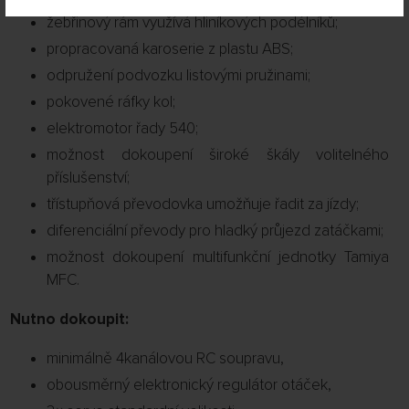
žebřinový rám využívá hliníkových podélníků;
propracovaná karoserie z plastu ABS;
odpružení podvozku listovými pružinami;
pokovené ráfky kol;
elektromotor řady 540;
možnost dokoupení široké škály volitelného
příslušenství;
třístupňová převodovka umožňuje řadit za jízdy;
diferenciální převody pro hladký průjezd zatáčkami;
možnost dokoupení multifunkční jednotky Tamiya
MFC.
Nutno dokoupit:
minimálně 4kanálovou RC soupravu,
obousměrný elektronický regulátor otáček,