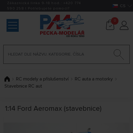
Zákaznická linka 9-18 hod.:
+420
774
CS
590 258
|
Potřebujete pomoci?
0
RC modely a příslušenství
RC auta a motorky
Stavebnice RC aut
1:14 Ford Aeromax (stavebnice)